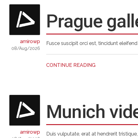
Prague gall
amirowp
Fusce suscipit orci est, tincidunt eleifen
08/Aug/2026
CONTINUE READING
Munich vid
amirowp
Duis vulputate, erat at hendrerit tristiqu