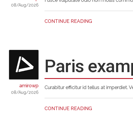
Fusce vulputate odio non mollis commodo. 
08/Aug/2026
CONTINUE READING
Paris exam
amirowp
Curabitur efficitur id tellus at imperdiet
08/Aug/2026
CONTINUE READING