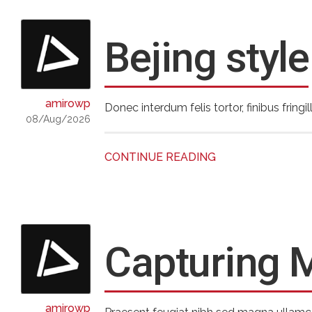
Bejing style
amirowp
Donec interdum felis tortor, finibus fringil
08/Aug/2026
CONTINUE READING
Capturing 
amirowp