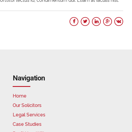
ttitor lectus id, condimentum dui. Etiam at iaculis nisl.
Navigation
Home
Our Solicitors
Legal Services
Case Studies