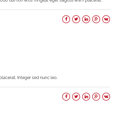
o dui non eros fringilla, eget sagittis enim placerat.
placerat. Integer sed nunc leo.