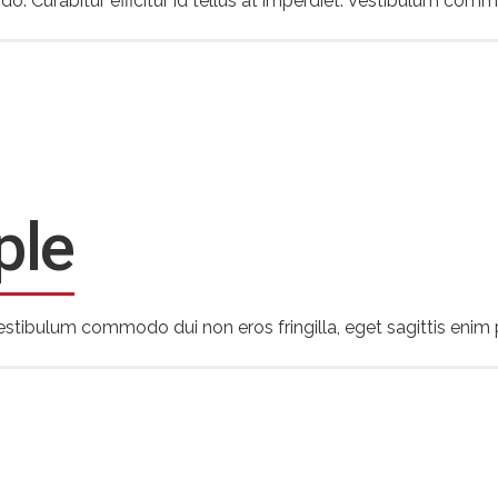
Curabitur efficitur id tellus at imperdiet. Vestibulum commod
ple
. Vestibulum commodo dui non eros fringilla, eget sagittis enim 