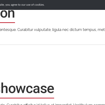
te, you agree to our use of cookies.
don
ces
Case Studies
Draft Your Will
About 
entesque. Curabitur vulputate, ligula nec dictum tempus, metus
showcase