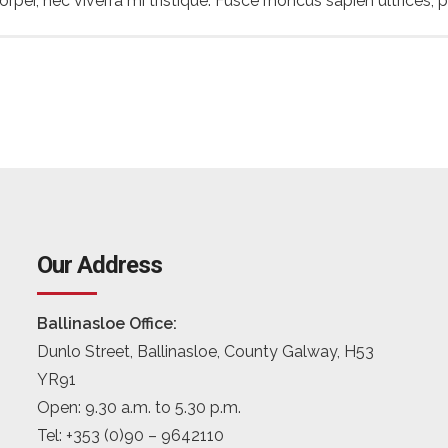
r, nec viverra mi tristique. Fusce rhoncus sapien ultrices, por
Our Address
Ballinasloe Office:
Dunlo Street, Ballinasloe, County Galway, H53
YR91
Open: 9.30 a.m. to 5.30 p.m.
Tel: +353 (0)90 – 9642110