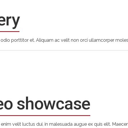
ery
d odio porttitor et. Aliquam ac velit non orci ullamcorper moles
eo showcase
e, enim velit luctus dui, in malesuada augue ex quis elit. Maece