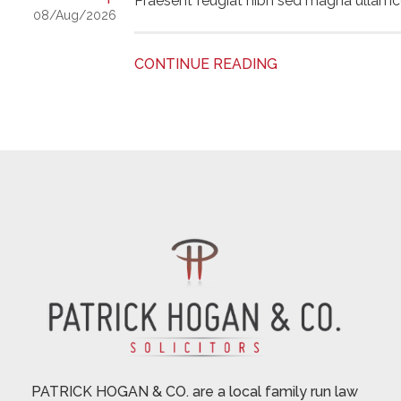
Praesent feugiat nibh sed magna ullamcorpe
08/Aug/2026
CONTINUE READING
PATRICK HOGAN & CO. are a local family run law