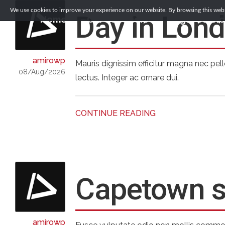
We use cookies to improve your experience on our website. By browsing this websi
Day in Lon
Home
Our Solicitors
Legal Servi
amirowp
Mauris dignissim efficitur magna nec pell
08/Aug/2026
lectus. Integer ac ornare dui.
CONTINUE READING
Capetown 
amirowp